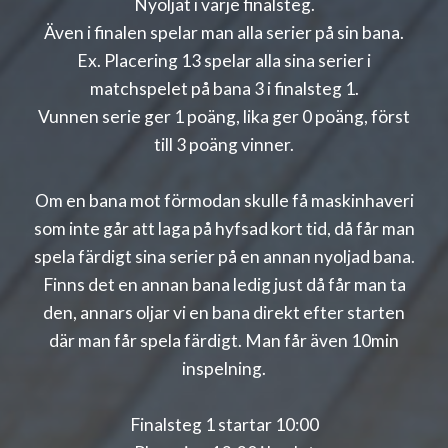
Nyoljat i varje finalsteg.
Även i finalen spelar man alla serier på sin bana.
Ex. Placering 13 spelar alla sina serier i
matchspelet på bana 3 i finalsteg 1.
Vunnen serie ger 1 poäng, lika ger 0 poäng, först
till 3 poäng vinner.
Om en bana mot förmodan skulle få maskinhaveri
som inte går att laga på hyfsad kort tid, då får man
spela färdigt sina serier på en annan nyoljad bana.
Finns det en annan bana ledig just då får man ta
den, annars oljar vi en bana direkt efter starten
där man får spela färdigt. Man får även 10min
inspelning.
Finalsteg 1 startar 10:00